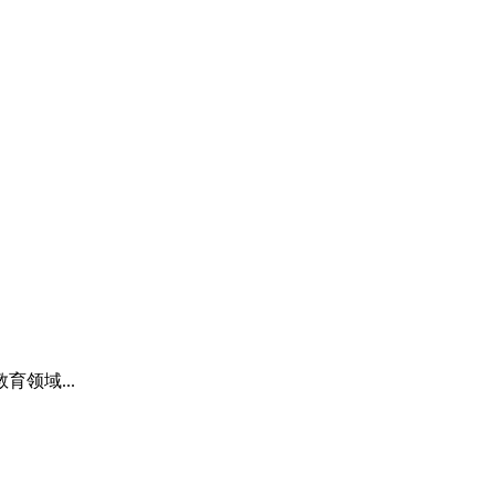
领域...