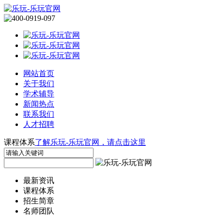
网站首页
关于我们
学术辅导
新闻热点
联系我们
人才招聘
课程体系
了解乐玩-乐玩官网，请
点击这里
最新资讯
课程体系
招生简章
名师团队