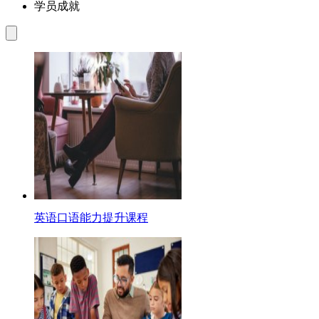
学员成就
英语口语能力提升课程