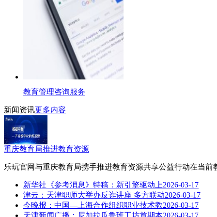
教育管理咨询服务
新闻资讯
更多内容
重庆教育局推进教育资源
乐玩官网与重庆教育局携手推进教育资源共享公益行动在当前教育
新华社《参考消息》特稿：新引擎驱动上
2026-03-17
津云：天津职师大举办反诈讲座 多方联动
2026-03-17
今晚报：中国—上海合作组织职业技术教
2026-03-17
天津新闻广播：尼加拉瓜鲁班工坊首期本
2026-03-17