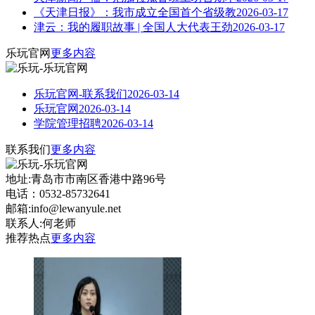
《天津日报》：我市成立全国首个省级教
2026-03-17
津云：我的履职故事 | 全国人大代表王劲
2026-03-17
乐玩官网
更多内容
乐玩官网-联系我们
2026-03-14
乐玩官网
2026-03-14
学院管理招聘
2026-03-14
联系我们
更多内容
地址:青岛市市南区香港中路96号
电话：0532-85732641
邮箱:info@lewanyule.net
联系人:何老师
推荐热点
更多内容